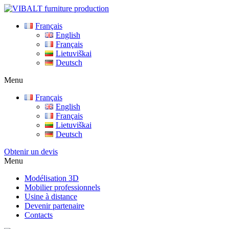
Français
English
Français
Lietuviškai
Deutsch
Menu
Français
English
Français
Lietuviškai
Deutsch
Obtenir un devis
Menu
Modélisation 3D
Mobilier professionnels
Usine à distance
Devenir partenaire
Contacts