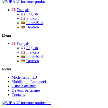
Français
English
Français
Lietuviškai
Deutsch
Menu
Français
English
Français
Lietuviškai
Deutsch
Menu
Modélisation 3D
Mobilier professionnels
Usine à distance
Devenir partenaire
Contacts