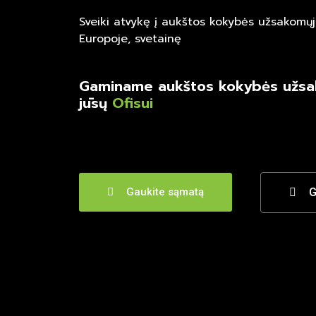
Sveiki atvykę į aukštos kokybės užsakomųjų
Europoje, svetainę
Gaminame aukštos kokybės užsa
jūsų
Ofisui
G
Gaukite sąmatą