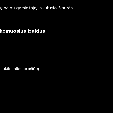
 baldų gamintojo, įsikūrusio Šiaurės
komuosius baldus
aukite mūsų brošiūrą