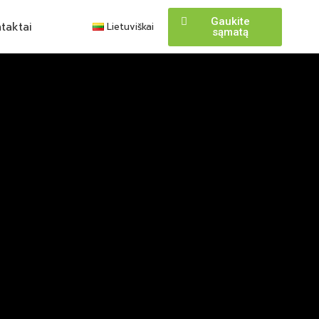
Gaukite
taktai
Lietuviškai
sąmatą